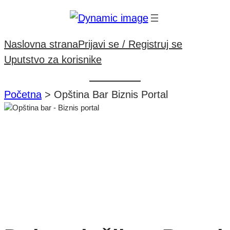
Idi
na
sadržaj
Naslovna strana
Prijavi se / Registruj se
Uputstvo za korisnike
Početna
>
Opština Bar Biznis Portal