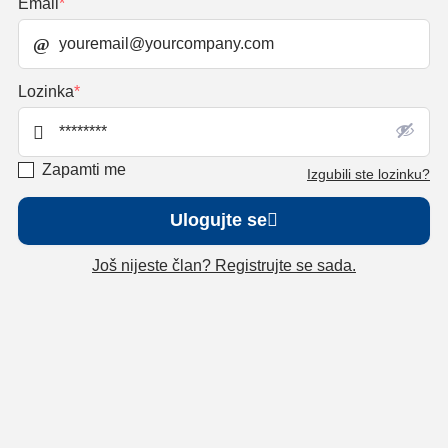
Email
*
Lozinka
*
Zapamti me
Izgubili ste lozinku?
Ulogujte se
Još nijeste član? Registrujte se sada.