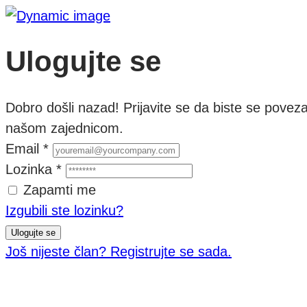
Ulogujte se
Dobro došli nazad! Prijavite se da biste se povezali, 
našom zajednicom.
Email
*
Lozinka
*
Zapamti me
Izgubili ste lozinku?
Ulogujte se
Još nijeste član? Registrujte se sada.